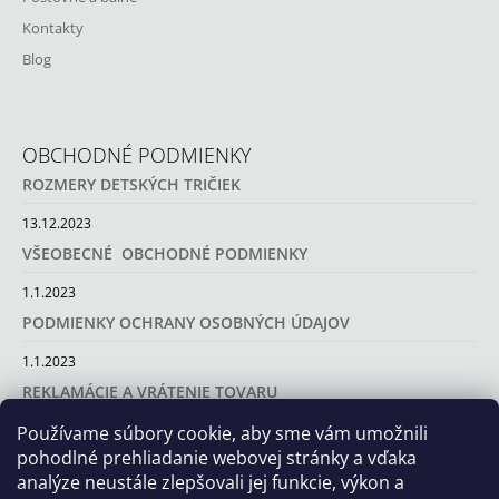
M
Kontakty
E
Blog
DETSKÉ
MERINO
TRIČKO
SO
OBCHODNÉ PODMIENKY
STOJAČIKOM
SÁRA
ROZMERY DETSKÝCH TRIČIEK
€29
13.12.2023
VŠEOBECNÉ OBCHODNÉ PODMIENKY
1.1.2023
PODMIENKY OCHRANY OSOBNÝCH ÚDAJOV
1.1.2023
REKLAMÁCIE A VRÁTENIE TOVARU
Používame súbory cookie, aby sme vám umožnili
1.1.2023
pohodlné prehliadanie webovej stránky a vďaka
analýze neustále zlepšovali jej funkcie, výkon a