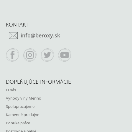
Á
Z
J
Á
S
KONTAKT
P
Ť
info@beroxy.sk
Ä
?
T
I
Facebook
Instagram
Twitter
YouTube
E
HĽADAŤ
DOPLŇUJÚCE INFORMÁCIE
O nás
O
D
Výhody vlny Merino
P
Spolupracujeme
O
R
Kamenné predajne
Ú
Ponuka práce
Č
A
Poštovné a balné