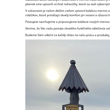
/VANILKA, MANDALA/
plienok sme vytvorili vrchné nohavičky, ktoré sa stali výborn
€39
V súčasnosti je našim ďalším cieľom vytvoriť kolekciu merino 
roláčikov, ktoré prinášajú skvelý komfort pri nosení a úžasnú
Postupne navrhujeme a pripravujeme kolekcie nových merino p
Veríme, že Vás naša ponuka skvelého funkčného oblečenia oslo
Budeme Vám vďační za každý ohlas na našu prácu a produkty