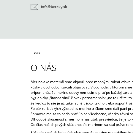
K
Prejsť
info@beroxy.sk
na
O
SPÄŤ
SPÄŤ
obsah
DO
DO
Š
OBCHODU
OBCHODU
Í
K
Domov
O nás
O NÁS
Merino ako materiál sme objavili pred mnohými rokmi vďaka na
kúsky v obchodoch začali objavovať. V obchode, v ktorom sme 
pripomenúť, že merino odevy nemusíme prať po každej túre aleb
hygienicky „štandardný“ človek poznamenala: „no to určite, to 
že keď už to nie je až také lacné tričko, tak ho treba aspoň troš
Po pár turistických výletoch s merino tričkom sme dali pani pr
Samozrejme sa to nedá brať úplne všeobecne, všetko závisí od in
Dlhodobá skúsenosť s merinom nás však presviedča, že je to k
Od čias našich prvých skúseností s merinom sa stal práve te
DETSKÉ MERINO TRIČKO SNOW
Súčasťou našich bohatých skúseností s merino materiálom je aj