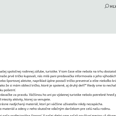
H
ČO POTREBUJETE NÁJSŤ?
HĽADAŤ
ODPORÚČAME
šej spoločnej rodinnej záľube, turistike. V tom čase ešte nebola na trhu dostat
naše prvé tričko kupovali, nás milá pani predavačka informovala o jeho výhodách
o športovej aktivite, napríklad úplne postačí tričko prevetrať a ešte niekoľko kr
ako že si mám obliecť tričko, ktoré je spotené, aj druhý deň?“ Vtedy sme to necha
ku pošetriť.
edavačke za pravdu. Väčšinou ho ani po výdatnej turistike nebolo potrebné hneď pra
tezity aktivity, ktorej sa venujete.
rásne nadýchaný materiál, ktorí pri väčšine užívateľov nikdy nezapácha.
nto materiál a odevy z neho skutočne vďačným darčekom pre celú našu rodinu.
DETSKÉ MERINO TRIČKO SO
DETSKÉ TERMOLE
 naša profesionálna činnosť. V našej dielni sme začali používať merino už dávnejš