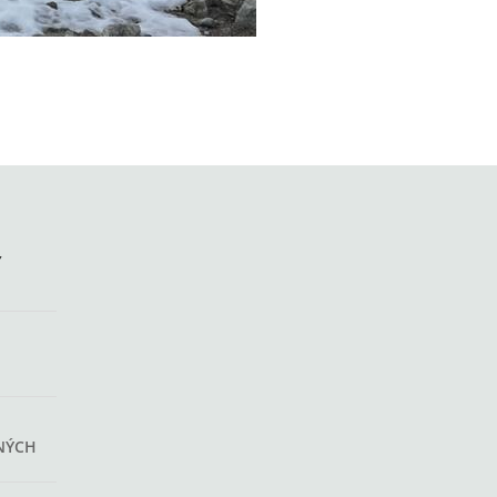
Y
NÝCH