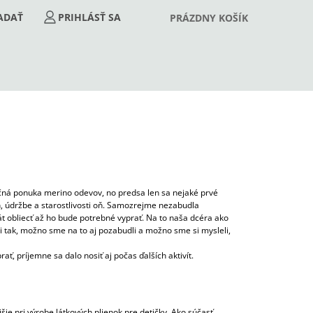
NÁKUPNÝ
ĽADAŤ
PRIHLÁSENIE
PRÁZDNY KOŠÍK
KOŠÍK
očná ponuka merino odevov, no predsa len sa nejaké prvé
, údržbe a starostlivosti oň. Samozrejme nezabudla
át obliecť až ho bude potrebné vyprať. Na to naša dcéra ako
li tak, možno sme na to aj pozabudli a možno sme si mysleli,
ť, príjemne sa dalo nosiť aj počas ďalších aktivít.
Nasledujúce
GÍNY SOFTLY /VLOČKY/
ie pri výrobe látkových plienok pre detičky. Ako súčasť