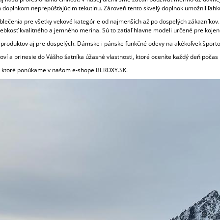
STOJAČIKOM SÁRA
€16
ým doplnkom neprepúšťajúcim tekutinu. Zároveň tento skvelý doplnok umožnil ľahkú 
€29
Pôvodne:
€27
oblečenia pre všetky vekové kategórie od najmenších až po dospelých zákazníkov. 
 hebkosť kvalitného a jemného merina. Sú to zatiaľ hlavne modeli určené pre kojen
roduktov aj pre dospelých. Dámske i pánske funkčné odevy na akékoľvek športov
ví a prinesie do Vášho šatníka úžasné vlastnosti, ktoré oceníte každý deň počas
, ktoré ponúkame v našom e-shope BEROXY.SK.