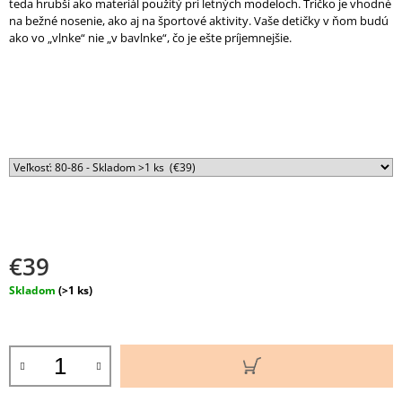
teda hrubší ako materiál použitý pri letných modeloch. Tričko je vhodné
M
na bežné nosenie, ako aj na športové aktivity. Vaše detičky v ňom budú
E
ako vo „vlnke“ nie „v bavlnke“, čo je ešte príjemnejšie.
DETSKÉ
MERINO
TRIČKO
SUN
S
PREDĹŽENÝM
STRIHOM
/
ŽLTÁ/
€19
Pôvodne:
€29
€39
Jednotková
Skladom
(>1 ks)
cena:
DO
KOŠÍKA