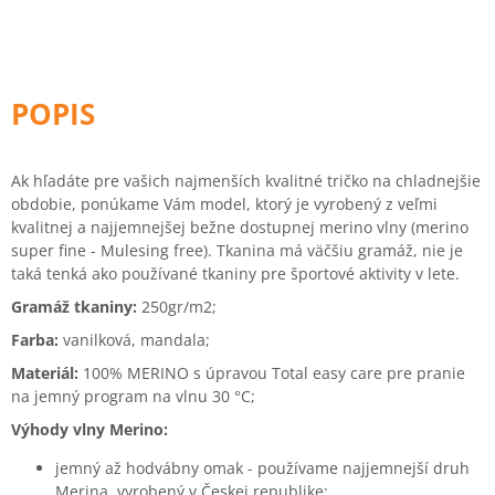
Ak hľadáte pre vašich najmenších kvalitné tričko na chladnejšie
obdobie, ponúkame Vám model, ktorý je vyrobený z veľmi
kvalitnej a najjemnejšej bežne dostupnej merino vlny (merino
super fine - Mulesing free). Tkanina má väčšiu gramáž, nie je
taká tenká ako používané tkaniny pre športové aktivity v lete.
Gramáž tkaniny:
250gr/m2;
Farba:
vanilková, mandala;
Materiál:
100% MERINO s úpravou Total easy care pre pranie
na jemný program na vlnu 30 °C;
Výhody vlny Merino:
jemný až hodvábny omak - používame najjemnejší druh
Merina, vyrobený v Českej republike;