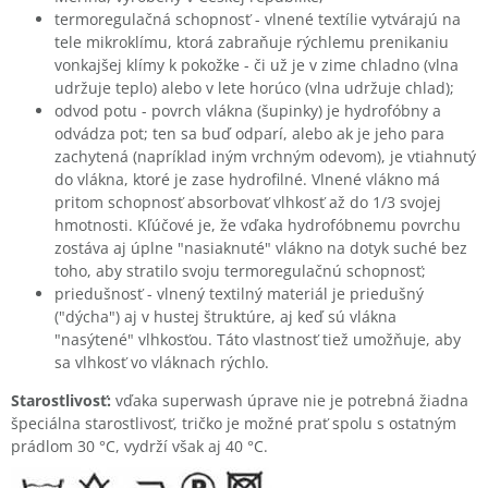
termoregulačná schopnosť - vlnené textílie vytvárajú na
tele mikroklímu, ktorá zabraňuje rýchlemu prenikaniu
vonkajšej klímy k pokožke - či už je v zime chladno (vlna
udržuje teplo) alebo v lete horúco (vlna udržuje chlad);
odvod potu - povrch vlákna (šupinky) je hydrofóbny a
odvádza pot; ten sa buď odparí, alebo ak je jeho para
zachytená (napríklad iným vrchným odevom), je vtiahnutý
do vlákna, ktoré je zase hydrofilné. Vlnené vlákno má
pritom schopnosť absorbovať vlhkosť až do 1/3 svojej
hmotnosti. Kľúčové je, že vďaka hydrofóbnemu povrchu
zostáva aj úplne "nasiaknuté" vlákno na dotyk suché bez
toho, aby stratilo svoju termoregulačnú schopnosť;
priedušnosť - vlnený textilný materiál je priedušný
("dýcha") aj v hustej štruktúre, aj keď sú vlákna
"nasýtené" vlhkosťou. Táto vlastnosť tiež umožňuje, aby
sa vlhkosť vo vláknach rýchlo.
Starostlivosť:
vďaka superwash úprave nie je potrebná žiadna
špeciálna starostlivosť, tričko je možné prať spolu s ostatným
prádlom 30 °C, vydrží však aj 40 °C.