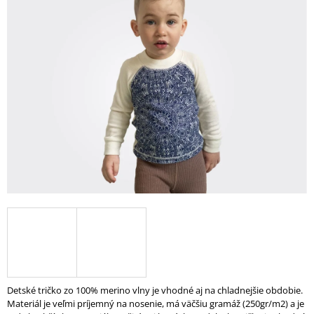
0,0
Á
z
J
5
S
hviezdičiek.
Ť
?
HĽADAŤ
O
D
P
O
R
Ú
Detské tričko zo 100% merino vlny je vhodné aj na chladnejšie obdobie.
Č
Materiál je veľmi príjemný na nosenie, má väčšiu gramáž (250gr/m2) a je
A