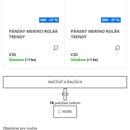
€69
–47 %
€69
–47 %
PÁNSKY MERINO ROLÁK
PÁNSKY MERINO ROLÁK
TRENDY
TRENDY
DETAIL
DE
€36
€36
Skladom
(>1 ks)
Skladom
(>1 ks)
NAČÍTAŤ 6 ĎALŠÍCH
S
1
T
2
O
R
18
položiek celkom
Á
V
N
L
HORE
K
Á
O
D
V
A
A
Oblečenie pre mužov
N