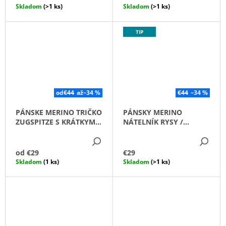
K
Skladom
(>1 ks)
Skladom
(>1 ks)
M
T
E
O
TIP
V
DETSKÉ
TERMOLEGÍNY
SOFTLY
/VLOČKY/
€16
Pôvodne:
od
€44
až
–34 %
€44
–34 %
€27
PÁNSKE MERINO TRIČKO
PÁNSKY MERINO
ZUGSPITZE S KRÁTKYM
NÁTELNÍK RYSY /
RUKÁVOM /ČIERNA/
ČIERNA/
DETAIL
DE
od
€29
€29
Skladom
(1 ks)
Skladom
(>1 ks)