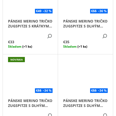
€49
–32 %
€55
–36 %
PÁNSKE MERINO TRIČKO
PÁNSKE MERINO TRIČKO
ZUGSPITZE S KRÁTKYM
ZUGSPITZE S DLHÝM
RUKÁVOM /ZELENÁ
RUKÁVOM /ČIERNA/
DETAIL
DE
PETROLEJOVÁ/
€33
€35
Skladom
(>1 ks)
Skladom
(>1 ks)
NOVINKA
€55
–34 %
€55
–34 %
PÁNSKE MERINO TRIČKO
PÁNSKE MERINO TRIČKO
ZUGSPITZE S DLHÝM
ZUGSPITZE S DLHÝM
RUKÁVOM /MODRÁ/
RUKÁVOM /ŠEDÁ/
DETAIL
DE