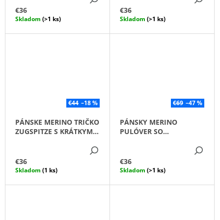
€36
€36
Skladom
(>1 ks)
Skladom
(>1 ks)
€44
–18 %
€69
–47 %
PÁNSKE MERINO TRIČKO
PÁNSKY MERINO
ZUGSPITZE S KRÁTKYM
PULÓVER SO
RUKÁVOM /LIMETKA/
STOJAČIKOM TRENDY
DETAIL
DE
€36
€36
Skladom
(1 ks)
Skladom
(>1 ks)