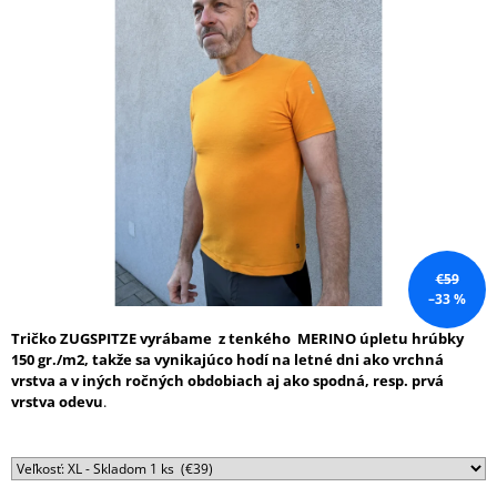
0,0
Á
z
J
5
S
hviezdičiek.
Ť
?
HĽADAŤ
€59
–33 %
Tričko ZUGSPITZE vyrábame z tenkého MERINO úpletu hrúbky
O
150 gr./m2, takže sa vynikajúco hodí na letné dni ako vrchná
D
vrstva a v iných ročných obdobiach aj ako spodná, resp. prvá
P
vrstva odevu
.
O
R
Ú
Č
A