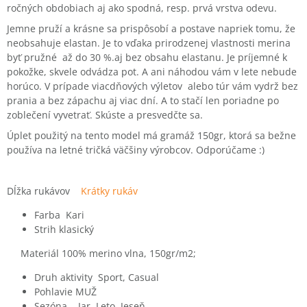
ročných obdobiach aj ako spodná, resp. prvá vrstva odevu.
Jemne pruží a krásne sa prispôsobí a postave napriek tomu, že
neobsahuje elastan. Je to vďaka prirodzenej vlastnosti merina
byť pružné až do 30 %.aj bez obsahu elastanu. Je príjemné k
pokožke, skvele odvádza pot. A ani náhodou vám v lete nebude
horúco. V prípade viacdňových výletov alebo túr vám vydrž bez
prania a bez zápachu aj viac dní. A to stačí len poriadne po
zoblečení vyvetrať. Skúste a presvedčte sa.
Úplet použitý na tento model má gramáž 150gr, ktorá sa bežne
používa na letné tričká väčšiny výrobcov. Odporúčame :)
Dĺžka rukávov
Krátky rukáv
Farba Kari
Strih klasický
Materiál 100% merino vlna, 150gr/m2;
Druh aktivity Sport, Casual
Pohlavie MUŽ
Sezóna Jar, Leto, Jeseň