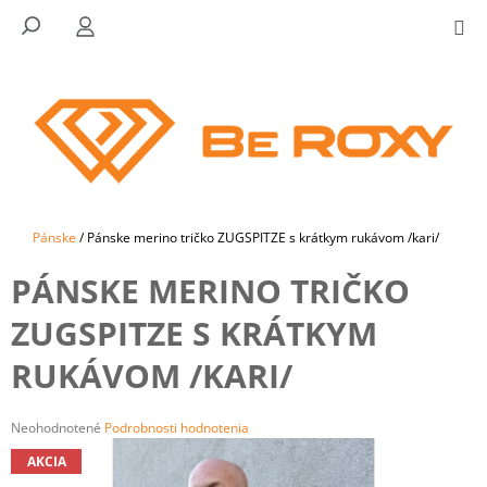
K
Prejsť
NÁKU
HĽADAŤ
PRIHLÁSENIE
M
na
KOŠÍK
O
SPÄŤ
SPÄŤ
obsah
Š
Í
Č
K
O
P
O
T
Domov
Pánske
/
Pánske merino tričko ZUGSPITZE s krátkym rukávom /kari/
R
PÁNSKE MERINO TRIČKO
E
B
ZUGSPITZE S KRÁTKYM
U
RUKÁVOM /KARI/
J
E
T
Priemerné
Neohodnotené
Podrobnosti hodnotenia
hodnotenie
E
AKCIA
produktu
N
je