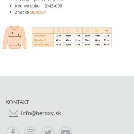
Kód výrobku BMZ-008
Značka
BEROXY
Z
Á
KONTAKT
P
info@beroxy.sk
Ä
T
I
Facebook
Instagram
Twitter
YouTube