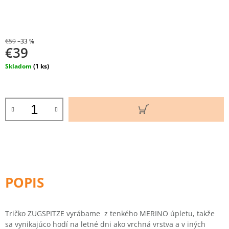
M
E
DETSKÝ
€59
–33 %
€39
MERINO
NÁTELNÍK
Jednotková
Skladom
(1 ks)
IN
cena:
/MOKA/
€19
Pôvodne:
DO
€26
KOŠÍKA
Tričko ZUGSPITZE vyrábame z tenkého MERINO úpletu, takže
sa vynikajúco hodí na letné dni ako vrchná vrstva a v iných