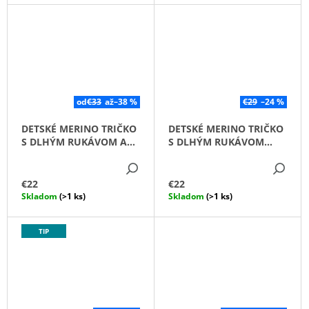
M
O
E
V
DETSKÉ
MERINO
TRIČKO
SO
od
€33
až
–38 %
€29
–24 %
STOJAČIKOM
SÁRA
DETSKÉ MERINO TRIČKO
DETSKÉ MERINO TRIČKO
€29
S DLHÝM RUKÁVOM ALL
S DLHÝM RUKÁVOM
TIME /LIMETKA/
ZIDAN 6
DETAIL
DE
€22
€22
Skladom
(>1 ks)
Skladom
(>1 ks)
TIP