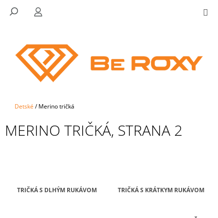
K
Prejsť
NÁKU
HĽADAŤ
PRIHLÁSENIE
M
na
KOŠÍK
O
SPÄŤ
SPÄŤ
obsah
Š
Í
Č
K
O
P
O
T
Domov
Detské
/
Merino tričká
R
MERINO TRIČKÁ
, STRANA 2
E
B
U
J
E
T
TRIČKÁ S DLHÝM RUKÁVOM
TRIČKÁ S KRÁTKYM RUKÁVOM
E
R
N