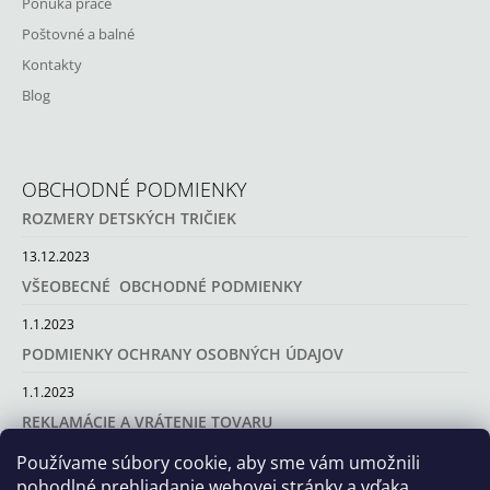
Ponuka práce
Poštovné a balné
Kontakty
Blog
OBCHODNÉ PODMIENKY
ROZMERY DETSKÝCH TRIČIEK
13.12.2023
VŠEOBECNÉ OBCHODNÉ PODMIENKY
1.1.2023
PODMIENKY OCHRANY OSOBNÝCH ÚDAJOV
1.1.2023
REKLAMÁCIE A VRÁTENIE TOVARU
1.1.2023
Používame súbory cookie, aby sme vám umožnili
pohodlné prehliadanie webovej stránky a vďaka