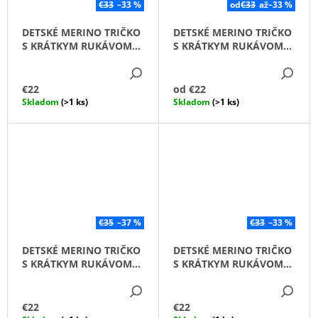
€33
–33 %
od
€33
až
–33 %
DETSKÉ MERINO TRIČKO
DETSKÉ MERINO TRIČKO
S KRÁTKYM RUKÁVOM
S KRÁTKYM RUKÁVOM
LEO KIWI ZELENÁ
LEO SIVÉ
DETAIL
DE
€22
od
€22
Skladom
(>1 ks)
Skladom
(>1 ks)
€35
–37 %
€33
–33 %
DETSKÉ MERINO TRIČKO
DETSKÉ MERINO TRIČKO
S KRÁTKYM RUKÁVOM
S KRÁTKYM RUKÁVOM
LEO TYRKYS
SEBASTIÁN ZEMEGULE
DETAIL
DE
€22
€22