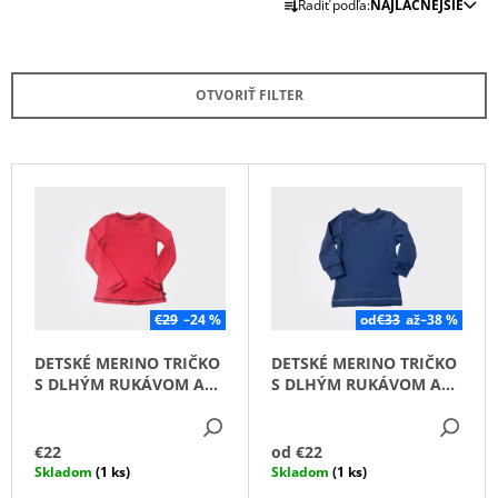
Radiť podľa:
NAJLACNEJŠIE
A
Á
D
J
E
S
OTVORIŤ FILTER
N
Ť
I
?
E
V
P
Ý
R
P
O
I
HĽADAŤ
D
S
U
P
€29
–24 %
od
€33
až
–38 %
K
R
O
DETSKÉ MERINO TRIČKO
DETSKÉ MERINO TRIČKO
T
D
O
S DLHÝM RUKÁVOM ALL
S DLHÝM RUKÁVOM ALL
P
O
D
TIME
TIME / MODRÁ/
O
V
DETAIL
DE
U
R
Ú
€22
od
€22
K
Č
Skladom
(1 ks)
Skladom
(1 ks)
T
A