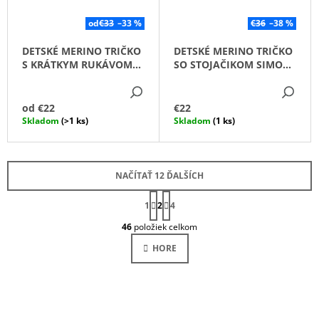
od
€33
–33 %
€36
–38 %
DETSKÉ MERINO TRIČKO
DETSKÉ MERINO TRIČKO
S KRÁTKYM RUKÁVOM
SO STOJAČIKOM SIMON
ALL TIME /PETROLEJOVÁ
/BENÁTSKA ZELENÁ/
DETAIL
DE
ZELENÁ/
od
€22
€22
Skladom
(>1 ks)
Skladom
(1 ks)
NAČÍTAŤ 12 ĎALŠÍCH
S
1
2
T
4
O
R
46
položiek celkom
Á
V
N
L
HORE
K
Á
O
D
V
A
A
N
C
I
I
E