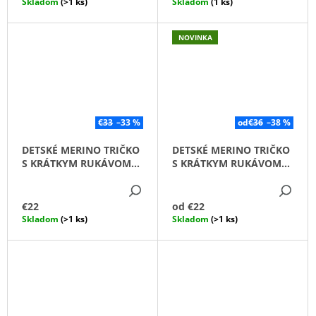
Skladom
(>1 ks)
Skladom
(1 ks)
NOVINKA
€33
–33 %
od
€36
–38 %
DETSKÉ MERINO TRIČKO
DETSKÉ MERINO TRIČKO
S KRÁTKYM RUKÁVOM
S KRÁTKYM RUKÁVOM
SEBASTIÁN ZEMEGULE
ALL TIME /HRDZAVÁ/
DETAIL
DE
MODRÁ
€22
od
€22
Skladom
(>1 ks)
Skladom
(>1 ks)