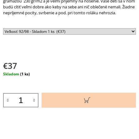
gramážou 230 gr/m2 a je veľmi príjemný na nosenie. Vaše deti sa v ňom
M
budú cítiť veľmi dobre ako keby na sebe ani nič oblečené nemali. Žiadne
E
nepríjemné pocity, svrbenie a pod. pri tomto roláku nehrozia.
DETSKÉ
MERINO
TRIČKO
SNOW
/VANILKA,
MANDALA/
€39
€37
Jednotková
Skladom
(1 ks)
cena:
DO
KOŠÍKA