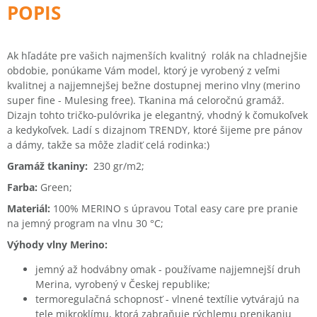
Ak hľadáte pre vašich najmenších kvalitný rolák na chladnejšie
obdobie, ponúkame Vám model, ktorý je vyrobený z veľmi
kvalitnej a najjemnejšej bežne dostupnej merino vlny (merino
super fine - Mulesing free). Tkanina má celoročnú gramáž.
Dizajn tohto tričko-pulóvrika je elegantný, vhodný k čomukoľvek
a kedykoľvek. Ladí s dizajnom TRENDY, ktoré šijeme pre pánov
a dámy, takže sa môže zladiť celá rodinka:)
Gramáž tkaniny:
230 gr/m2;
Farba:
Green;
Materiál:
100% MERINO s úpravou Total easy care pre pranie
na jemný program na vlnu 30 °C;
Výhody vlny Merino:
jemný až hodvábny omak - používame najjemnejší druh
Merina, vyrobený v Českej republike;
termoregulačná schopnosť - vlnené textílie vytvárajú na
tele mikroklímu, ktorá zabraňuje rýchlemu prenikaniu