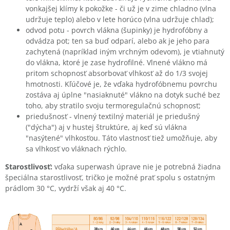
vonkajšej klímy k pokožke - či už je v zime chladno (vlna
udržuje teplo) alebo v lete horúco (vlna udržuje chlad);
odvod potu - povrch vlákna (šupinky) je hydrofóbny a
odvádza pot; ten sa buď odparí, alebo ak je jeho para
zachytená (napríklad iným vrchným odevom), je vtiahnutý
do vlákna, ktoré je zase hydrofilné. Vlnené vlákno má
pritom schopnosť absorbovať vlhkosť až do 1/3 svojej
hmotnosti. Kľúčové je, že vďaka hydrofóbnemu povrchu
zostáva aj úplne "nasiaknuté" vlákno na dotyk suché bez
toho, aby stratilo svoju termoregulačnú schopnosť;
priedušnosť - vlnený textilný materiál je priedušný
("dýcha") aj v hustej štruktúre, aj keď sú vlákna
"nasýtené" vlhkosťou. Táto vlastnosť tiež umožňuje, aby
sa vlhkosť vo vláknach rýchlo.
Starostlivosť:
vďaka superwash úprave nie je potrebná žiadna
špeciálna starostlivosť, tričko je možné prať spolu s ostatným
prádlom 30 °C, vydrží však aj 40 °C.