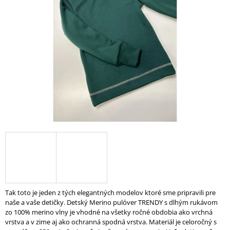
5
Á
hviezdičiek.
J
S
Ť
?
HĽADAŤ
O
D
P
O
Tak toto je jeden z tých elegantných modelov ktoré sme pripravili pre
R
naše a vaše detičky. Detský Merino pulóver TRENDY s dlhým rukávom
Ú
zo 100% merino vlny je vhodné na všetky ročné obdobia ako vrchná
Č
vrstva a v zime aj ako ochranná spodná vrstva. Materiál je celoročný s
A