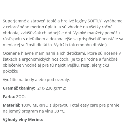
Superjemné a zároveň teplé a hrejivé legíny SOFTLY vyrábame
z celoročného merino úpletu a sú vhodné na všetky ročné
obdobia, zvlášť však chladnejšie dni. Vysoké manžety pomôžu
rásť spolu s dieťatkom a dokonalejše sa prispôsobiť neustále sa
meniacej veľkosti dieťatka. Vydržia tak omnoho dlhšie:)
Ocenené hlavne maminami a ich detičkami, ktoré sú nosené v
šatkách a ergonomických nosičoch. Je to prírodné a funkčné
oblečenie vhodné aj pre tú najcitlivejšiu, resp. alergickú
pokožku.
Využitie na body alebo pod overaly.
Gramáž tkaniny:
210-230 gr/m2;
Farba:
ZOO;
Materiál:
100% MERINO s úpravou Total easy care pre pranie
na jemný program na vlnu 30 °C;
Výhody vlny Merino: