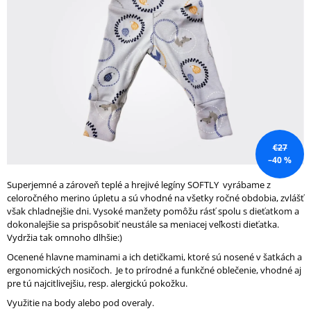
5
Á
hviezdičiek.
J
S
Ť
?
€27
HĽADAŤ
–40 %
Superjemné a zároveň teplé a hrejivé legíny SOFTLY vyrábame z
celoročného merino úpletu a sú vhodné na všetky ročné obdobia, zvlášť
však chladnejšie dni. Vysoké manžety pomôžu rásť spolu s dieťatkom a
O
dokonalejšie sa prispôsobiť neustále sa meniacej veľkosti dieťatka.
D
Vydržia tak omnoho dlhšie:)
P
O
Ocenené hlavne maminami a ich detičkami, ktoré sú nosené v šatkách a
R
ergonomických nosičoch. Je to prírodné a funkčné oblečenie, vhodné aj
Ú
pre tú najcitlivejšiu, resp. alergickú pokožku.
Č
Využitie na body alebo pod overaly.
A