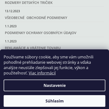
ROZMERY DETSKÝCH TRIČIEK
13.12.2023
VŠEOBECNÉ OBCHODNÉ PODMIENKY
1.1.2023
PODMIENKY OCHRANY OSOBNÝCH ÚDAJOV
1.1.2023
REKLAMÁCIE A VRÁTENIE TOVARU
Používame súbory cookie, aby sme vám umožnili
1.1.2023
pohodlné prehliadanie webovej stránky a vďaka
analýze neustále zlepšovali jej funkcie, výkon a
použiteľnosť.
Viac informácií
Doručíme do viac ako 1800 pobočiek Packety na Slovensku
Nastavenie
Strávte vaše dovolenkové dni priamo v centre Vysokých Tatier :)
https://apartmanswen.sk/
Súhlasím
© 2026 BEROXY.SK. Všetky práva vyhradené.
Vytvoril Shoptet