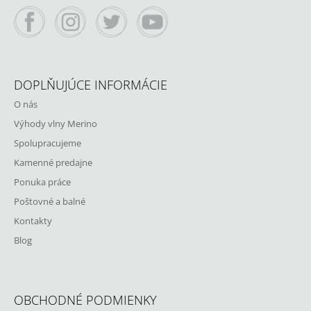
I
Facebook
Instagram
Twitter
YouTube
E
DOPLŇUJÚCE INFORMÁCIE
O nás
Výhody vlny Merino
Spolupracujeme
Kamenné predajne
Ponuka práce
Poštovné a balné
Kontakty
Blog
OBCHODNÉ PODMIENKY