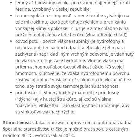
jemný až hodvábny omak - používame najjemnejší druh
Merina, vyrobený v Českej republike;
termoregulačná schopnosť - vlnené textílie vytvárajú na
tele mikroklímu, ktorá zabraňuje rýchlemu prenikaniu
vonkajšej klímy k pokožke - či už je v zime chladno (vlna
udržuje teplo) alebo v lete horúco (vlna udržuje chlad);
odvod potu - povrch vlákna (šupinky) je hydrofóbny a
odvádza pot; ten sa buď odparí, alebo ak je jeho para
zachytená (napríklad iným vrchným odevom), je vtiahnutý
do vlákna, ktoré je zase hydrofilné. Vlnené vlákno má
pritom schopnosť absorbovať vlhkosť až do 1/3 svojej
hmotnosti. Kľúčové je, že vďaka hydrofóbnemu povrchu
zostáva aj úplne "nasiaknuté" vlákno na dotyk suché bez
toho, aby stratilo svoju termoregulačnú schopnosť;
priedušnosť - vlnený textilný materiál je priedušný
("dýcha") aj v hustej štruktúre, aj keď sú vlákna
"nasýtené" vlhkosťou. Táto vlastnosť tiež umožňuje, aby
sa vlhkosť vo vláknach rýchlo.
Starostlivosť:
vďaka superwash úprave nie je potrebná žiadna
špeciálna starostlivosť, tričko je možné prať spolu s ostatným
prádlom 30 °C, vydrží však aj 40 °C.